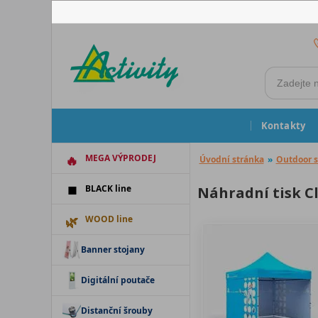
Kontakty
MEGA VÝPRODEJ
Úvodní stránka
»
Outdoor s
BLACK line
Náhradní tisk Cl
WOOD line
Banner stojany
Digitální poutače
Distanční šrouby