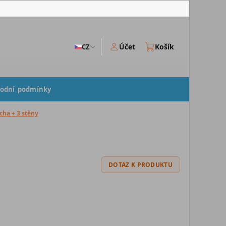
Účet
Košík
CZ
odní podmínky
cha + 3 stěny
DOTAZ K PRODUKTU