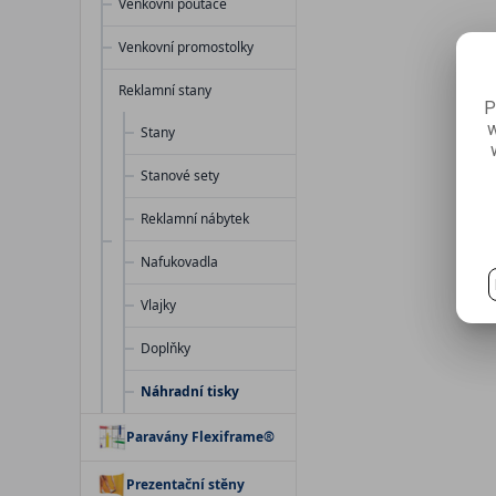
Venkovní poutače
Venkovní promostolky
Reklamní stany
P
w
Stany
Stanové sety
Reklamní nábytek
Nafukovadla
Vlajky
Doplňky
Náhradní tisky
Paravány Flexiframe®
Prezentační stěny