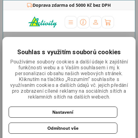
Doprava zdarma od 5000 Kč bez DPH
Úvodní stránka
»
Outdoor stojany
»
Reklamní
stany
»
Náhradní tisky
»
Náhradní tisk Classic 3x4.5 střecha
Souhlas s využitím souborů cookies
+ 1 stěna
Používáme soubory cookies a další údaje k zajištění
Náhradní tisk Classic 3x4.5
funkčnosti webu a s Vaším souhlasem i mj. k
personalizaci obsahu našich webových stránek.
střecha + 1 stěna
Kliknutím na tlačítko „Rozumím“ souhlasíte s
využívaním cookies a dalších údajů vč. jejich předání
pro zobrazení cílené reklamy na sociálních sítích a
reklamních sítích na dalších webech.
Nastavení
Odmítnout vše