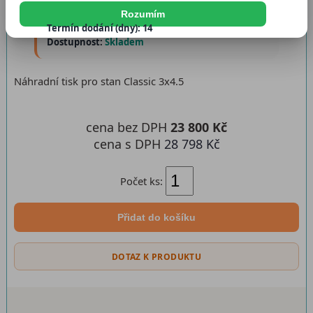
Katalogové číslo:
ntclassic3x451
Rozumím
Termín dodání (dny): 14
Dostupnost:
Skladem
Náhradní tisk pro stan Classic 3x4.5
cena bez DPH
23 800 Kč
cena s DPH
28 798 Kč
Počet ks:
Přidat do košíku
DOTAZ K PRODUKTU