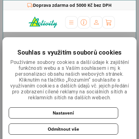
Doprava zdarma od 5000 Kč bez DPH
Úvodní stránka
»
Outdoor stojany
»
Reklamní
stany
»
Náhradní tisky
»
Náhradní tisk Classic 3x6 střecha
Souhlas s využitím souborů cookies
Náhradní tisk Classic 3x6
Používáme soubory cookies a další údaje k zajištění
funkčnosti webu a s Vaším souhlasem i mj. k
střecha
personalizaci obsahu našich webových stránek.
Kliknutím na tlačítko „Rozumím“ souhlasíte s
využívaním cookies a dalších údajů vč. jejich předání
pro zobrazení cílené reklamy na sociálních sítích a
reklamních sítích na dalších webech.
Nastavení
Odmítnout vše