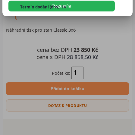
Katalogové číslo:
ntclassic3x60
Rozumím
Termín dodání (dny): 14
Dostupnost:
Skladem
Náhradní tisk pro stan Classic 3x6
cena bez DPH
23 850 Kč
cena s DPH
28 858,50 Kč
Počet ks:
Přidat do košíku
DOTAZ K PRODUKTU