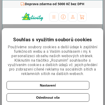
Doprava zdarma od 5000 Kč bez DPH
Úvodní stránka
»
Outdoor stojany
»
Reklamní
stany
»
Náhradní tisky
»
Náhradní tisk Sidius 3x3 střecha
Souhlas s využitím souborů cookies
Náhradní tisk Sidius 3x3
Používáme soubory cookies a další údaje k zajištění
funkčnosti webu a s Vaším souhlasem i mj. k
střecha
personalizaci obsahu našich webových stránek.
Kliknutím na tlačítko „Rozumím“ souhlasíte s
využívaním cookies a dalších údajů vč. jejich předání
pro zobrazení cílené reklamy na sociálních sítích a
reklamních sítích na dalších webech.
Nastavení
Odmítnout vše