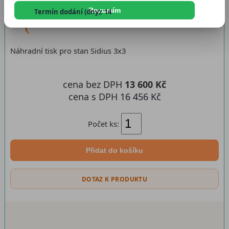
Katalogové číslo:
ntsidius3x30
Rozumím
Termín dodání (dny): 14
Dostupnost:
Skladem
Náhradní tisk pro stan Sidius 3x3
cena bez DPH
13 600 Kč
cena s DPH
16 456 Kč
Počet ks:
Přidat do košíku
DOTAZ K PRODUKTU