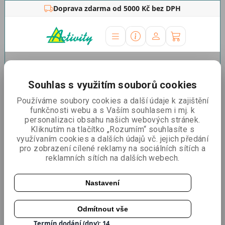
Doprava zdarma od 5000 Kč bez DPH
Úvodní stránka
»
Outdoor stojany
»
Reklamní
stany
»
Náhradní tisky
»
Náhradní tisk stolek
Souhlas s využitím souborů cookies
Náhradní tisk stolek
Používáme soubory cookies a další údaje k zajištění
funkčnosti webu a s Vaším souhlasem i mj. k
personalizaci obsahu našich webových stránek.
Kliknutím na tlačítko „Rozumím“ souhlasíte s
využívaním cookies a dalších údajů vč. jejich předání
pro zobrazení cílené reklamy na sociálních sítích a
reklamních sítích na dalších webech.
Nastavení
Odmítnout vše
Katalogové číslo:
NTPROMO
Termín dodání (dny): 14