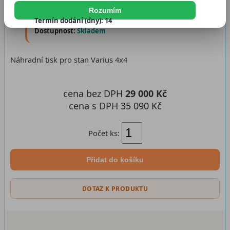
Katalogové číslo:
ntvar4x41
Rozumím
Termín dodání (dny): 14
Dostupnost:
Skladem
Náhradní tisk pro stan Varius 4x4
cena bez DPH
29 000 Kč
cena s DPH
35 090 Kč
Počet ks:
Přidat do košíku
DOTAZ K PRODUKTU