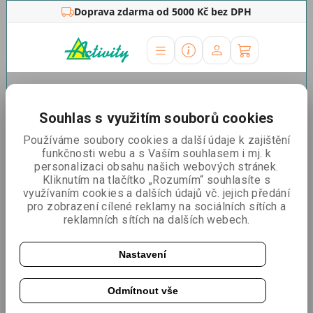
Doprava zdarma od 5000 Kč bez DPH
Úvodní stránka
»
Outdoor stojany
»
Reklamní
stany
»
Náhradní tisky
»
Náhradní tisk Varius 4x4 střecha + 1
Souhlas s využitím souborů cookies
stěna
Používáme soubory cookies a další údaje k zajištění
Náhradní tisk Varius 4x4
funkčnosti webu a s Vaším souhlasem i mj. k
personalizaci obsahu našich webových stránek.
střecha + 1 stěna
Kliknutím na tlačítko „Rozumím“ souhlasíte s
využívaním cookies a dalších údajů vč. jejich předání
pro zobrazení cílené reklamy na sociálních sítích a
reklamních sítích na dalších webech.
Nastavení
Odmítnout vše