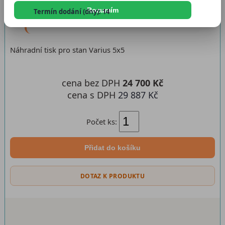
Katalogové číslo:
ntvar5x50
Rozumím
Termín dodání (dny): 14
Dostupnost:
Skladem
Náhradní tisk pro stan Varius 5x5
cena bez DPH
24 700 Kč
cena s DPH
29 887 Kč
Počet ks:
Přidat do košíku
DOTAZ K PRODUKTU