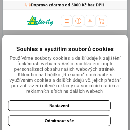
Doprava zdarma od 5000 Kč bez DPH
Úvodní stránka
»
Outdoor stojany
»
Reklamní
stany
»
Náhradní tisky
»
Náhradní tisk Varius 5x5 střecha
Souhlas s využitím souborů cookies
Náhradní tisk Varius 5x5
Používáme soubory cookies a další údaje k zajištění
funkčnosti webu a s Vaším souhlasem i mj. k
střecha
personalizaci obsahu našich webových stránek.
Kliknutím na tlačítko „Rozumím“ souhlasíte s
využívaním cookies a dalších údajů vč. jejich předání
pro zobrazení cílené reklamy na sociálních sítích a
reklamních sítích na dalších webech.
Nastavení
Odmítnout vše