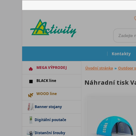
Kontakty
MEGA VÝPRODEJ
Úvodní stránka
»
Outdoor s
BLACK line
Náhradní tisk Va
WOOD line
Banner stojany
Digitální poutače
Distanční šrouby