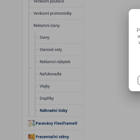
Venkovní poutače
Venkovní promostolky
Reklamní stany
P
w
Stany
Stanové sety
Reklamní nábytek
Nafukovadla
Vlajky
Doplňky
Náhradní tisky
Paravány Flexiframe®
Prezentační stěny