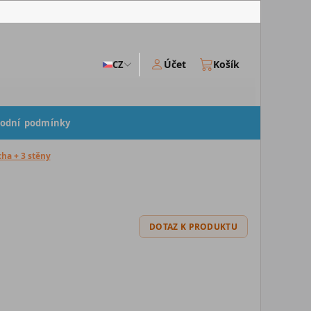
Účet
Košík
CZ
odní podmínky
cha + 3 stěny
DOTAZ K PRODUKTU