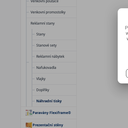
Venkovní poutače
Venkovní promostolky
Reklamní stany
P
w
Stany
Stanové sety
Reklamní nábytek
Nafukovadla
Vlajky
Doplňky
Náhradní tisky
Paravány Flexiframe®
Prezentační stěny