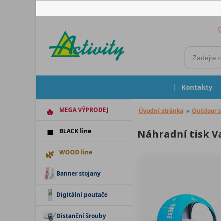
Kontakty
MEGA VÝPRODEJ
Úvodní stránka
»
Outdoor s
BLACK line
Náhradní tisk Va
WOOD line
Banner stojany
Digitální poutače
Distanční šrouby