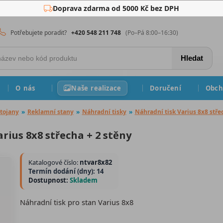
Doprava zdarma od 5000 Kč bez DPH
Potřebujete poradit?
+420 548 211 748
(Po–Pá 8:00–16:30)
Hledat
O nás
Naše realizace
Doručení
Obch
tojany
»
Reklamní stany
»
Náhradní tisky
»
Náhradní tisk Varius 8x8 stře
rius 8x8 střecha + 2 stěny
Katalogové číslo:
ntvar8x82
Termín dodání (dny): 14
Dostupnost:
Skladem
Náhradní tisk pro stan Varius 8x8