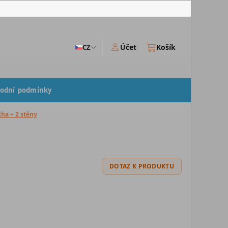
Účet
Košík
CZ
odní podmínky
cha + 2 stěny
DOTAZ K PRODUKTU