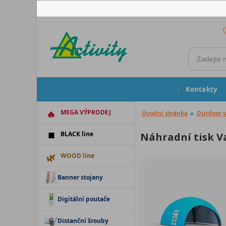
Kontakty
MEGA VÝPRODEJ
Úvodní stránka
»
Outdoor s
BLACK line
Náhradní tisk Va
WOOD line
Banner stojany
Digitální poutače
Distanční šrouby