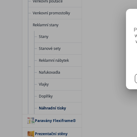
Venkovní poutače
Venkovní promostolky
Reklamní stany
P
w
Stany
Stanové sety
Reklamní nábytek
Nafukovadla
Vlajky
Doplňky
Náhradní tisky
Paravány Flexiframe®
Prezentační stěny