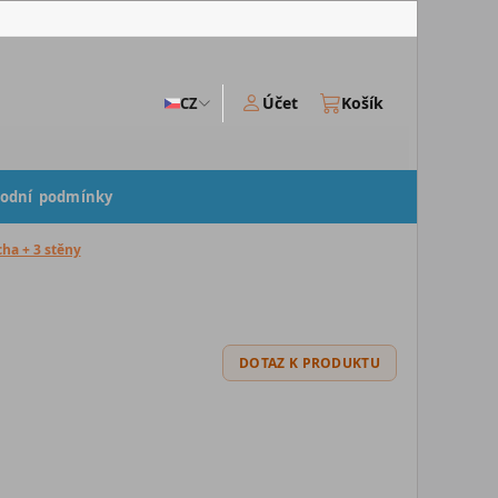
Účet
Košík
CZ
odní podmínky
cha + 3 stěny
DOTAZ K PRODUKTU