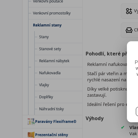
Venkovní poutače
V
Venkovní promostolky
Reklamní stany
C
Stany
Stanové sety
Pohodlí, které přita
Reklamní nábytek
P
Reklamní nafukovací vak 
w
Nafukovadla
Stačí pár vteřin a máte 
rychlé nasazení na jakék
Vlajky
Díky velké potisknutelné
zastavují.
Doplňky
Ideální řešení pro event
Náhradní tisky
Výhody
Paravány Flexiframe®
Vla
Vak 
Prezentační stěny