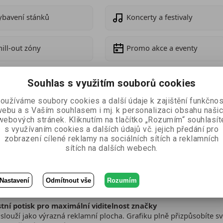
ybavení stánků
Koncerty a festivaly
hill-out zóny
Promo akce a eventy
Souhlas s využitím souborů cookies
huje pozornost
oužíváme soubory cookies a další údaje k zajištění funkčnos
je jednoduchý, ale extrémně efektivní způsob, jak vytvořit relaxa
ebu a s Vaším souhlasem i mj. k personalizaci obsahu naši
připravené pohodlné sezení bez složité montáže. Na rozdíl od klas
webových stránek. Kliknutím na tlačítko „Rozumím“ souhlasít
oliv akci.
s využívaním cookies a dalších údajů vč. jejich předání pro
zobrazení cílené reklamy na sociálních sítích a reklamních
 ploše zároveň funguje jako silný brandingový prvek, který zvyšuje
sítích na dalších webech.
y, kde chcete spojit komfort návštěvníků s efektivní prezentací.
Nastavení
Odmítnout vše
Rozumím
stní potisk pro maximální viditelnost značky
slouží jako výrazná reklamní plocha. Grafiku plně přizpůsobíte s