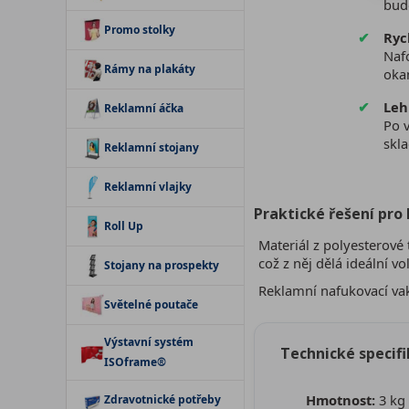
bud
Promo stolky
Ryc
Naf
Rámy na plakáty
okam
Leh
Reklamní áčka
Po 
skla
Reklamní stojany
Reklamní vlajky
Praktické řešení pro
Roll Up
Materiál z polyesterové 
což z něj dělá ideální v
Stojany na prospekty
Reklamní nafukovací vak
Světelné poutače
Výstavní systém
Technické specif
ISOframe®
Hmotnost:
3 kg
Zdravotnické potřeby