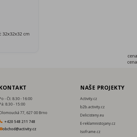
:
32x32x32 cm
cen
cen
KONTAKT
NAŠE PROJEKTY
Po - Čt: 8:30 - 16:00
Activity.cz
Pá: 8:30 - 15:00
b2b.activity.cz
Olomoucká 77, 627 00 Brno
Delicisteny.eu
+420 548 211 748
E-reklamnistojany.cz
obchod@activity.cz
Isoframe.cz