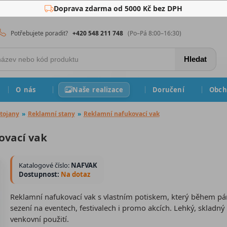
Doprava zdarma od 5000 Kč bez DPH
Potřebujete poradit?
+420 548 211 748
(Po–Pá 8:00–16:30)
Hledat
O nás
Naše realizace
Doručení
Obch
tojany
»
Reklamní stany
»
Reklamní nafukovací vak
ovací vak
Katalogové číslo:
NAFVAK
Dostupnost:
Na dotaz
Reklamní nafukovací vak s vlastním potiskem, který během pár
sezení na eventech, festivalech i promo akcích. Lehký, skladný a
venkovní použití.