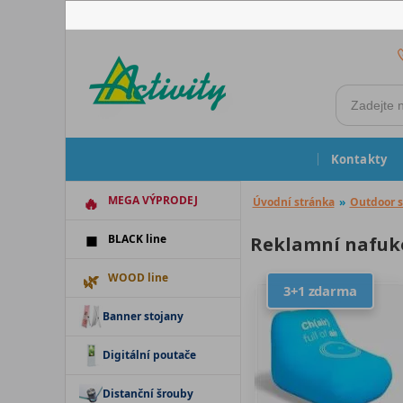
Kontakty
MEGA VÝPRODEJ
Úvodní stránka
»
Outdoor s
BLACK line
Reklamní nafuk
WOOD line
3+1 zdarma
Banner stojany
Digitální poutače
Distanční šrouby