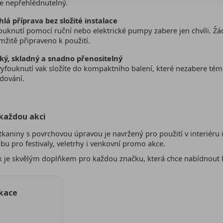
e nepřehlédnutelný.
hlá příprava bez složité instalace
ouknutí pomocí ruční nebo elektrické pumpy zabere jen chvíli. Ž
žitě připraveno k použití.
ký, skladný a snadno přenositelný
vyfouknutí vak složíte do kompaktního balení, které nezabere tém
dování.
 každou akci
tkaniny s povrchovou úpravou je navržený pro použití v interiéru 
olbu pro festivaly, veletrhy i venkovní promo akce.
 je skvělým doplňkem pro každou značku, která chce nabídnout ko
ikace