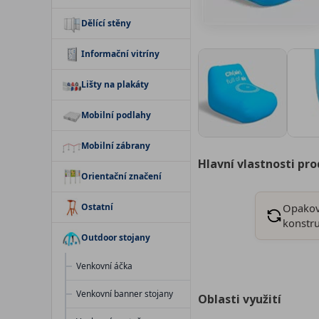
Dělící stěny
Informační vitríny
Lišty na plakáty
Mobilní podlahy
Mobilní zábrany
Hlavní vlastnosti pr
Orientační značení
Ostatní
Opakov
konstr
Outdoor stojany
Venkovní áčka
Venkovní banner stojany
Oblasti využití