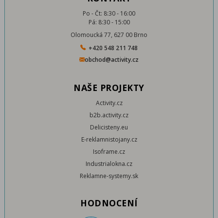
Po - Čt: 8:30 - 16:00
Pá: 8:30 - 15:00
Olomoucká 77, 627 00 Brno
+420 548 211 748
obchod@activity.cz
NAŠE PROJEKTY
Activity.cz
b2b.activity.cz
Delicisteny.eu
E-reklamnistojany.cz
Isoframe.cz
Industrialokna.cz
Reklamne-systemy.sk
HODNOCENÍ