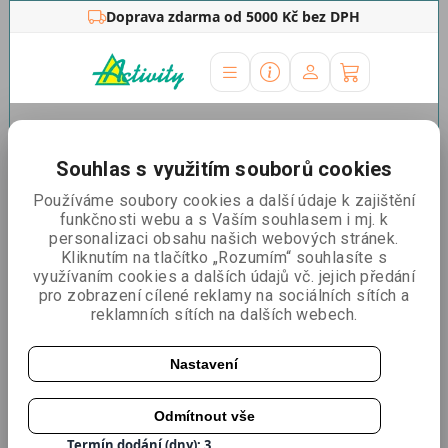
Doprava zdarma od 5000 Kč bez DPH
Úvodní stránka
»
Outdoor stojany
»
Venkovní totem
trojhran
Souhlas s využitím souborů cookies
Venkovní totem trojhran
Používáme soubory cookies a další údaje k zajištění
funkčnosti webu a s Vaším souhlasem i mj. k
personalizaci obsahu našich webových stránek.
Kliknutím na tlačítko „Rozumím“ souhlasíte s
využívaním cookies a dalších údajů vč. jejich předání
pro zobrazení cílené reklamy na sociálních sítích a
reklamních sítích na dalších webech.
3+1 zdarma
Nastavení
Odmítnout vše
Katalogové číslo:
RT3H
Termín dodání (dny): 3