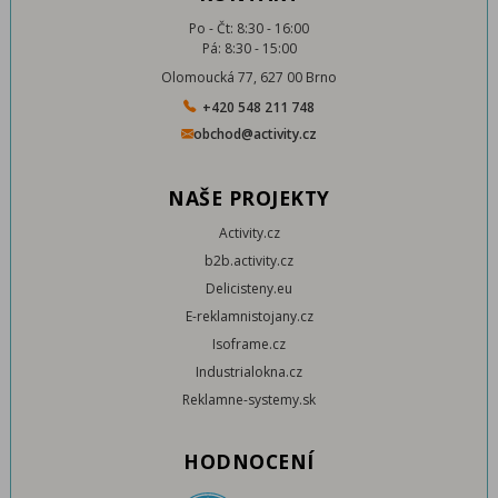
Po - Čt: 8:30 - 16:00
Pá: 8:30 - 15:00
Olomoucká 77, 627 00 Brno
+420 548 211 748
obchod@activity.cz
NAŠE PROJEKTY
Activity.cz
b2b.activity.cz
Delicisteny.eu
E-reklamnistojany.cz
Isoframe.cz
Industrialokna.cz
Reklamne-systemy.sk
HODNOCENÍ