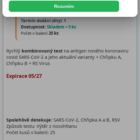
Rozumím
Katalogové číslo:
ANTIGEN38
Termín dodání (dny): 1
Dostupnost:
Skladem > 5 ks
Počet v balení:
25 ks
Rychlý
kombinovaný test
na antigen nového koronaviru
covid SARS-CoV-2 a jeho aktuální varianty + Chřipku A,
Chřipku B + RS Virus
Expirace 05/27
Spolehlivě detekuje:
SARS-CoV-2, Chřipka A a B, RSV
Způsob testu: Výtěr z nosohltanu
Počet kusů v balení: 25