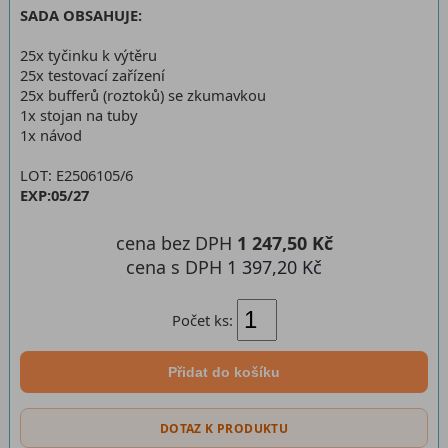
SADA OBSAHUJE:
25x tyčinku k výtěru
25x testovací zařízení
25x bufferů (roztoků) se zkumavkou
1x stojan na tuby
1x návod
LOT: E2506105/6
EXP:05/27
cena bez DPH
1 247,50 Kč
cena s DPH
1 397,20 Kč
Počet ks:
Přidat do košíku
DOTAZ K PRODUKTU