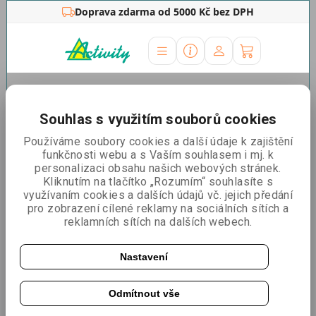
Doprava zdarma od 5000 Kč bez DPH
Úvodní stránka
»
Zdravotnické potřeby
»
Antigenní
testy
»
Vivadiag
»
Vivadiag multitest
»
4v1 RSV / Chřipka
Souhlas s využitím souborů cookies
A/B Covid SARS-CoV-2 výtěrový test - VivaDiag - 25ks
Používáme soubory cookies a další údaje k zajištění
4v1 RSV / Chřipka A/B Covid
funkčnosti webu a s Vaším souhlasem i mj. k
personalizaci obsahu našich webových stránek.
SARS-CoV-2 výtěrový test -
Kliknutím na tlačítko „Rozumím“ souhlasíte s
VivaDiag - 25ks
využívaním cookies a dalších údajů vč. jejich předání
pro zobrazení cílené reklamy na sociálních sítích a
reklamních sítích na dalších webech.
Nastavení
Odmítnout vše