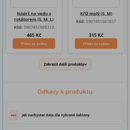
Nádrž na vodu s
Kříž malý (S, M)
rotátorem (S, M, L)
Kód:
5907451661857
Kód:
5907451668313
465 Kč
315 Kč
Přidat do košíku
Přidat do košíku
Zobrazit další produkty
Odkazy k produktu
Jak nachystat data dle vybrané šablony