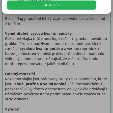
Dostupnost:
Skladem > 5 ks
Rozumím
Beach flag populární lehký vlajkový systém ve velikosti od
2 do 5 m
Vyměnitelné, vysoce kvalitní potisky
Reklamní vlajka může nést logo vaší firmy nebo libovolnou
grafiku. Pro tisk používáme moderní technologie, které
zaručují
vysokou kvalitu potisku
a věrnou reprodukci
barev. Jednostranný potisk je díky průhlednosti materiálu
viditelný z obou stran, což zajistí, že vaše značka bude
dobře reprezentována z jakéhokoli úhlu.
Odolný materiál
Reklamní vlajky jsou vybaveny pruty ze sklolaminátu, které
jsou
lehké, pružné a velmi odolné
vůči mechanickému
poškození. Díky těmto vlastnostem vlajky skvěle odolávají i
náročným povětrnostním podmínkám a vaše značka bude
vždy viditelná.
Výhody: